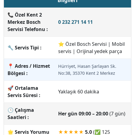
Bilgileri
📞 Özel Kent 2
Merkez Bosch
0 232 271 14 11
Servisi Telefonu :
⭐ Özel Bosch Servisi | Mobil
🔧 Servis Tipi :
servis | Orijinal yedek parça
📍 Adres / Hizmet
Hürriyet, Hasan Şarlayan Sk.
Bölgesi :
No:38, 35370 Kent 2 Merkez
🚀 Ortalama
Yaklaşık 60 dakika
Servis Süresi :
🕒 Çalışma
Her gün 09:00 – 20:00
(7 gün)
Saatleri :
🌟 Servis Yorumu
★★★★★
5.0
(✅ 125