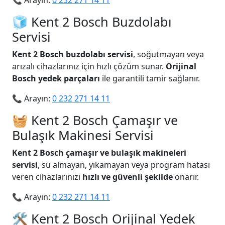
📞 Arayın:
0 232 271 14 11
🧊 Kent 2 Bosch Buzdolabı
Servisi
Kent 2 Bosch buzdolabı servisi
, soğutmayan veya
arızalı cihazlarınız için hızlı çözüm sunar.
Orijinal
Bosch yedek parçaları
ile garantili tamir sağlanır.
📞 Arayın:
0 232 271 14 11
🧺 Kent 2 Bosch Çamaşır ve
Bulaşık Makinesi Servisi
Kent 2 Bosch çamaşır ve bulaşık makineleri
servisi
, su almayan, yıkamayan veya program hatası
veren cihazlarınızı
hızlı ve güvenli şekilde
onarır.
📞 Arayın:
0 232 271 14 11
🛠️ Kent 2 Bosch Orijinal Yedek