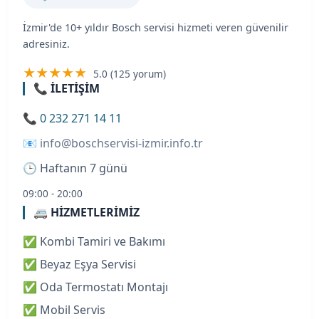
İzmir'de 10+ yıldır Bosch servisi hizmeti veren güvenilir
adresiniz.
★★★★★
5.0 (125 yorum)
📞 İLETİŞİM
📞
0 232 271 14 11
📧
info@boschservisi-izmir.info.tr
🕒
Haftanın 7 günü
09:00 - 20:00
🚐 HİZMETLERİMİZ
✅
Kombi Tamiri ve Bakımı
✅
Beyaz Eşya Servisi
✅
Oda Termostatı Montajı
✅
Mobil Servis